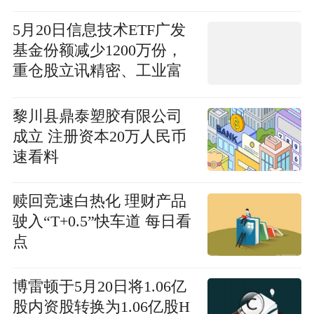
5月20日信息技术ETF广发
基金份额减少1200万份，
重仓股立讯精密、工业富
联、北方华创_每日观察
黎川县鼎泰塑胶有限公司
成立 注册资本20万人民币
速看料
赎回竞速白热化 理财产品
驶入“T+0.5”快车道 每日看
点
博雷顿于5月20日将1.06亿
股内资股转换为1.06亿股H