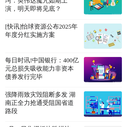
珂：英伟达魔咒如期上
演，明天即将见底？
[快讯]怡球资源公布2025年
年度分红实施方案
每日时讯!中国银行：400亿
元总损失吸收能力非资本
债券发行完毕
强降雨致灾毁阻断多发 湖
南正全力抢通受阻国省道
路段