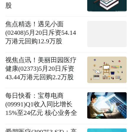
股
焦点精选！遇见小面
(02408)5月20日斥资54.14
万港元回购12.9万股
视焦点讯！美丽田园医疗
健康(02373)5月20日斥资
43.44万港元回购2.2万股
每日快看：宝尊电商
(09991)Q1收入同比增长
15%至24亿元 核心业务全
面恢复增长
爱朋医疗(300753.SZ)：高