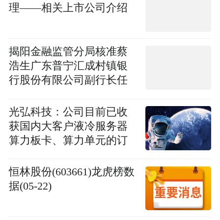
理——相关上市公司介绍
揭阳金融监管分局核准蔡
浩生广东普宁汇成村镇银
行股份有限公司副行长任
职资格
光弘科技：公司目前已收
获国内大客户液冷服务器
算力板卡、算力单元的订
单，预计下半年开始大批
量生产
恒林股份(603661)龙虎榜数
据(05-22)