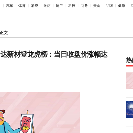
业
汽车
体育
消费
微商
房产
科技
商务
美食
品牌
健康
正文
创达新材登龙虎榜：当日收盘价涨幅达
热