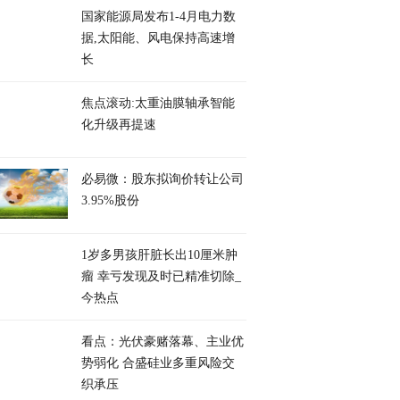
国家能源局发布1-4月电力数
据,太阳能、风电保持高速增
长
焦点滚动:太重油膜轴承智能
化升级再提速
必易微：股东拟询价转让公司
3.95%股份
1岁多男孩肝脏长出10厘米肿
瘤 幸亏发现及时已精准切除_
今热点
看点：光伏豪赌落幕、主业优
势弱化 合盛硅业多重风险交
织承压